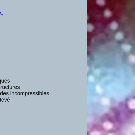
s.
ques
tructures
ides incompressibles
levé