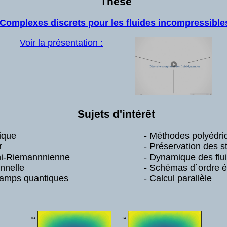
Thèse
Complexes discrets pour les fluides incompressible
Voir la présentation :
Sujets d'intérêt
ique
- Méthodes polyédri
r
- Préservation des s
mi-Riemannnienne
- Dynamique des flu
onnelle
- Schémas d´ordre é
hamps quantiques
- Calcul parallèle