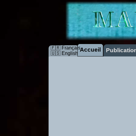
🇫🇷 Français
Accueil
Publicatio
🇺🇸 English